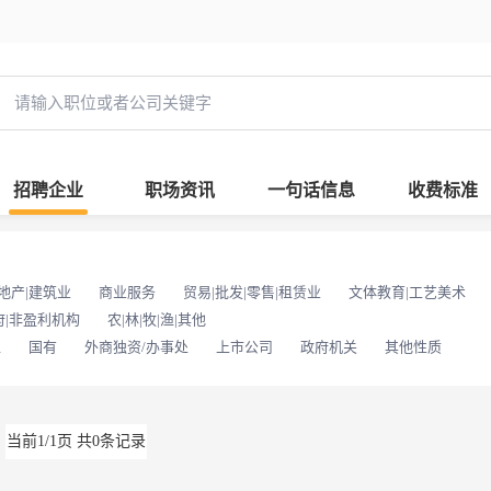
招聘企业
职场资讯
一句话信息
收费标准
地产|建筑业
商业服务
贸易|批发|零售|租赁业
文体教育|工艺美术
府|非盈利机构
农|林|牧|渔|其他
位
国有
外商独资/办事处
上市公司
政府机关
其他性质
当前1/1页 共0条记录