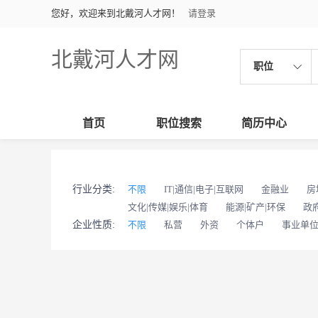
您好，欢迎来到北戴河人才网！
请登录
北戴河人才网
职位
首页
职位搜索
简历中心
行业分类:
不限
IT|通信|电子|互联网
金融业
房
文化|传媒|娱乐|体育
能源|矿产|环保
政
企业性质:
不限
私营
外资
个体户
事业单