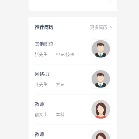
推荐简历
更多简历
其他职位
张先生
·
中专/技校
网络/IT
叶先生
·
大专
教师
俞女士
·
本科
教师